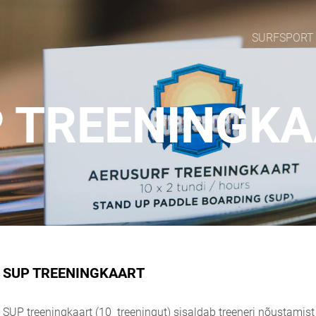
SURFSPORT
 TREENINGK
SUP TREENINGKAART
SUP treeningkaart (10 treeningut) sisaldab treeneri nõustamist 