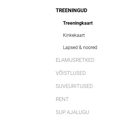
TREENINGUD
Treeningkaart
Kinkekaart
Lapsed & noored
ELAMUSRETKED
VÕISTLUSED
SUVEÜRITUSED
RENT
SUP AJALUGU