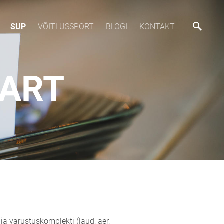
SUP
VÕITLUSSPORT
BLOGI
KONTAKT
AART
ja varustuskomplekti (laud, aer,