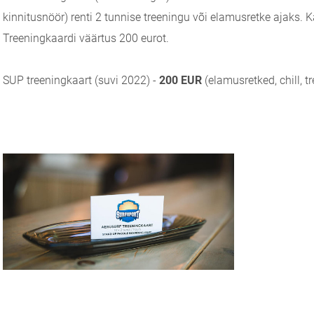
kinnitusnöör) renti 2 tunnise treeningu või elamusretke ajaks. Ka
Treeningkaardi väärtus 200 eurot.
SUP treeningkaart (suvi 2022) -
200
EUR
(elamusretked, chill, t