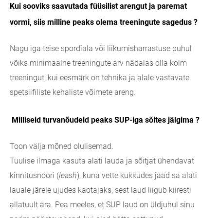
Kui sooviks saavutada füüsilist arengut ja paremat
vormi, siis milline peaks olema treeningute sagedus
?
Nagu iga teise spordiala või liikumisharrastuse puhul
võiks minimaalne treeningute arv nädalas olla kolm
treeningut, kui eesmärk on tehnika ja alale vastavate
spetsiifiliste kehaliste võimete areng.
Milliseid turvanõudeid peaks SUP-iga sõites jälgima ?
Toon välja mõned olulisemad.
Tuulise ilmaga kasuta alati lauda ja sõitjat ühendavat
kinnitusnööri (
leash
), kuna vette kukkudes jääd sa alati
lauale järele ujudes kaotajaks, sest laud liigub kiiresti
allatuult ära. Pea meeles, et SUP laud on üldjuhul sinu