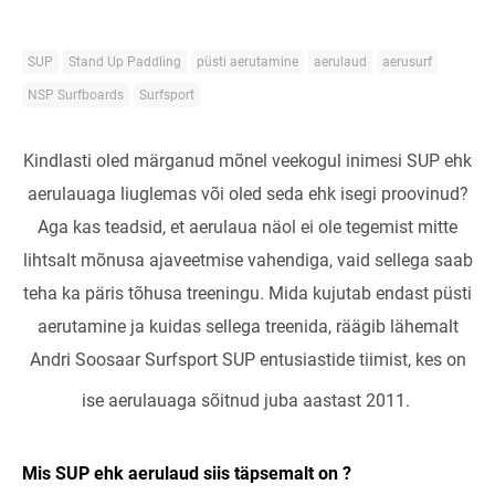
SUP
Stand Up Paddling
püsti aerutamine
aerulaud
aerusurf
NSP Surfboards
Surfsport
Kindlasti oled märganud mõnel veekogul inimesi SUP ehk
aerulauaga liuglemas või oled seda ehk isegi proovinud?
Aga kas teadsid, et aerulaua näol ei ole tegemist mitte
lihtsalt mõnusa ajaveetmise vahendiga, vaid sellega saab
teha ka päris tõhusa treeningu.
Mida kujutab endast püsti
aerutamine ja kuidas sellega treenida, räägib lähemalt
Andri Soosaar Surfsport SUP entusiastide tiimist, kes on
ise aerulauaga sõitnud juba aastast 2011.
Mis SUP ehk aerulaud siis täpsemalt on ?