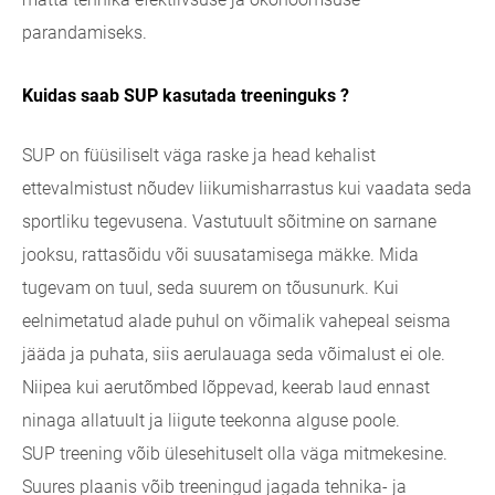
parandamiseks.
Kuidas saab SUP kasutada treeninguks ?
SUP on füüsiliselt väga raske ja head kehalist
ettevalmistust nõudev liikumisharrastus kui vaadata seda
sportliku tegevusena. Vastutuult sõitmine on sarnane
jooksu, rattasõidu või suusatamisega mäkke. Mida
tugevam on tuul, seda suurem on tõusunurk. Kui
eelnimetatud alade puhul on võimalik vahepeal seisma
jääda ja puhata, siis aerulauaga seda võimalust ei ole.
Niipea kui aerutõmbed lõppevad, keerab laud ennast
ninaga allatuult ja liigute teekonna alguse poole.
SUP treening võib ülesehituselt olla väga mitmekesine.
Suures plaanis võib treeningud jagada tehnika- ja