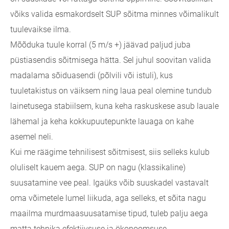
võiks valida esmakordselt SUP sõitma minnes võimalikult
tuulevaikse ilma.
Mõõduka tuule korral (5 m/s +) jäävad paljud juba
püstiasendis sõitmisega hätta. Sel juhul soovitan valida
madalama sõiduasendi (põlvili või istuli), kus
tuuletakistus on väiksem ning laua peal olemine tundub
lainetusega stabiilsem, kuna keha raskuskese asub lauale
lähemal ja keha kokkupuutepunkte lauaga on kahe
asemel neli.
Kui me räägime tehnilisest sõitmisest, siis selleks kulub
oluliselt kauem aega. SUP on nagu (klassikaline)
suusatamine vee peal. Igaüks võib suuskadel vastavalt
oma võimetele lumel liikuda, aga selleks, et sõita nagu
maailma murdmaasuusatamise tipud, tuleb palju aega
matta tehnika efektiivsuse ja ökonoomsuse