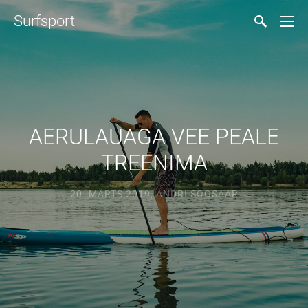
Surfsport
AERULAUAGA VEE PEALE
TREENIMA
20. MÄRTS 2019
,
ANDRI SOOSAAR