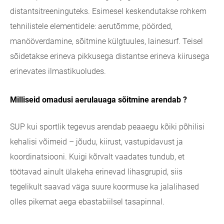
distantsitreeninguteks. Esimesel keskendutakse rohkem
tehnilistele elementidele: aerutõmme, pöörded,
manööverdamine, sõitmine külgtuules, lainesurf. Teisel
sõidetakse erineva pikkusega distantse erineva kiirusega
erinevates ilmastikuoludes.
Milliseid omadusi aerulauaga sõitmine arendab ?
SUP kui sportlik tegevus arendab peaaegu kõiki põhilisi
kehalisi võimeid – jõudu, kiirust, vastupidavust ja
koordinatsiooni. Kuigi kõrvalt vaadates tundub, et
töötavad ainult ülakeha erinevad lihasgrupid, siis
tegelikult saavad väga suure koormuse ka jalalihased
olles pikemat aega ebastabiilsel tasapinnal.