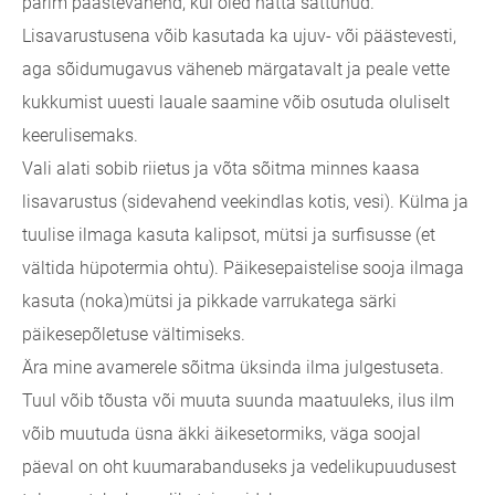
parim päästevahend, kui oled hätta sattunud.
Lisavarustusena võib kasutada ka ujuv- või päästevesti,
aga sõidumugavus väheneb märgatavalt ja peale vette
kukkumist uuesti lauale saamine võib osutuda oluliselt
keerulisemaks.
Vali alati sobib riietus ja võta sõitma minnes kaasa
lisavarustus (sidevahend veekindlas kotis, vesi). Külma ja
tuulise ilmaga kasuta kalipsot, mütsi ja surfisusse (et
vältida hüpotermia ohtu). Päikesepaistelise sooja ilmaga
kasuta (noka)mütsi ja pikkade varrukatega särki
päikesepõletuse vältimiseks.
Ära mine avamerele sõitma üksinda ilma julgestuseta.
Tuul võib tõusta või muuta suunda maatuuleks, ilus ilm
võib muutuda üsna äkki äikesetormiks, väga soojal
päeval on oht kuumarabanduseks ja vedelikupuudusest