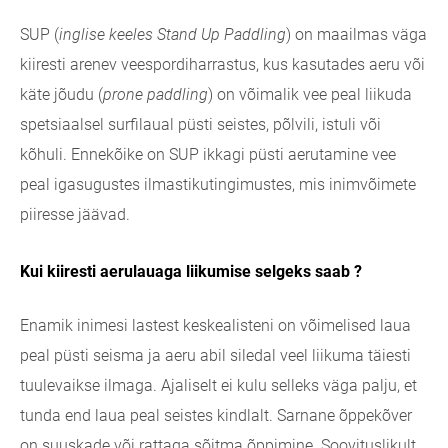
SUP (
inglise keeles Stand Up Paddling
) on maailmas väga
kiiresti arenev veespordiharrastus, kus kasutades aeru või
käte jõudu (
prone paddling
) on võimalik vee peal liikuda
spetsiaalsel surfilaual püsti seistes, põlvili, istuli või
kõhuli. Ennekõike on SUP ikkagi püsti aerutamine vee
peal igasugustes ilmastikutingimustes, mis inimvõimete
piiresse jäävad.
Kui kiiresti aerulauaga liikumise selgeks saab ?
Enamik inimesi lastest keskealisteni on võimelised laua
peal püsti seisma ja aeru abil siledal veel liikuma täiesti
tuulevaikse ilmaga. Ajaliselt ei kulu selleks väga palju, et
tunda end laua peal seistes kindlalt. Sarnane õppekõver
on suuskade või rattaga sõitma õppimine. Soovituslikult