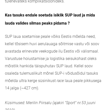
tulenevateks komplikatsioonideks.
Kas tasuks endale soetada isiklik SUP laud ja mida
lauda valides silmas peaks pidama ?
SUP laua soetamise peale võiks Eestis mõelda need,
kellel tõsisem huvi aerulauaga sõitmise vastu või soov
avastada erinevate veekogude ilu Eestis või välismaal.
Varustuse hoiustamise ja logistika seisukohast oleks
mõistlik hankida täispuhutav SUP laud. Kellel soov
osaleda tulemuslikult mõnel SUP-i võidusõidul tasuks
mõelda ultra kerge süsinikust
race
laua peale pikkusega
14 jalga (~427 cm).
Küsimused: Merilin Piirsalu (ajakiri "Sport" nr.53 juuni